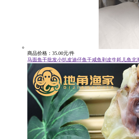
商品价格：35.00元/件
马面鱼干批发小扒皮迪仔鱼干咸鱼剥皮牛耗儿鱼北