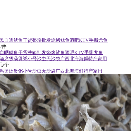
/件
自晒鱿鱼干货整箱批发烧烤鱿鱼酒吧KTV手撕尤鱼
元/个
发酒席煲汤煲粥小号沙虫无沙袋广西北海海鲜特产家用