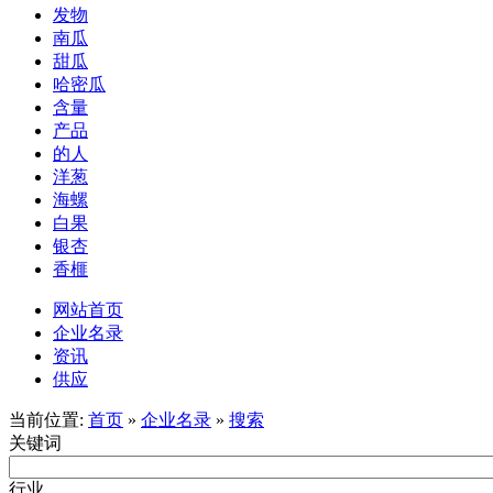
发物
南瓜
甜瓜
哈密瓜
含量
产品
的人
洋葱
海螺
白果
银杏
香榧
网站首页
企业名录
资讯
供应
当前位置:
首页
»
企业名录
»
搜索
关键词
行业