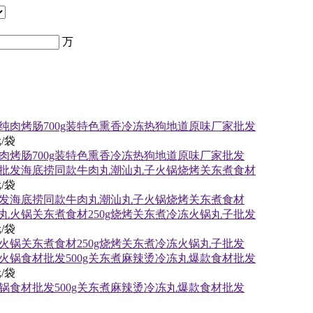
万
/袋
肉烤肠700g装特色熏香冷冻热狗地道原味厂家批发
/袋
发海底捞同款牛肉丸潮汕丸子火锅烧烤关东煮食材
/袋
火锅关东煮食材250g烧烤关东煮冷冻火锅丸子批发
/袋
锅食材批发500g关东煮麻辣烫冷冻丸爆款食材批发