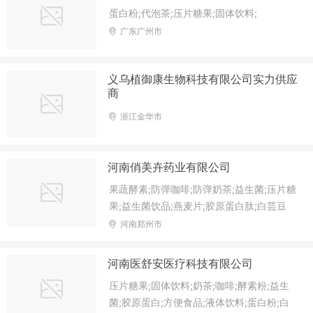
蛋白粉;代泡茶;压片糖果;固体饮料;
广东广州市
义乌植御康生物科技有限公司实力供应
商
浙江金华市
河南俏美卉药业有限公司
果蔬酵素;防弹咖啡;防弹奶茶;益生菌;压片糖
果;益生菌饮品;燕麦片;胶原蛋白肽;白芸豆
片;蓝莓叶黄素;藕粉;南瓜酵素;益生菌粉;益
河南郑州市
生元果蔬酵素;代餐粉;膳食纤维;氨基丁酸片;
植物蛋白粉;红糖姜茶;奇亚籽藕粉;
河南医舒安医疗科技有限公司
压片糖果;固体饮料;奶茶;咖啡;酵素粉;益生
菌;胶原蛋白;方便食品;液体饮料;蛋白粉;白