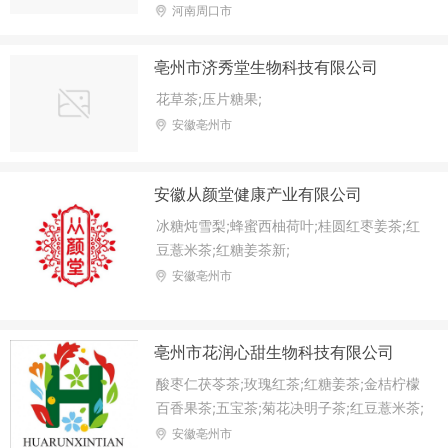
凉粉;木瓜葛根片;白芸豆片;黑咖啡;防弹咖
河南周口市
啡;
亳州市济秀堂生物科技有限公司
花草茶;压片糖果;
安徽亳州市
安徽从颜堂健康产业有限公司
冰糖炖雪梨;蜂蜜西柚荷叶;桂圆红枣姜茶;红
豆薏米茶;红糖姜茶新;
安徽亳州市
亳州市花润心甜生物科技有限公司
酸枣仁茯苓茶;玫瑰红茶;红糖姜茶;金桔柠檬
百香果茶;五宝茶;菊花决明子茶;红豆薏米茶;
玫瑰洛神茶;代用/养生茶;蜜桃乌龙茶;菊苣栀
安徽亳州市