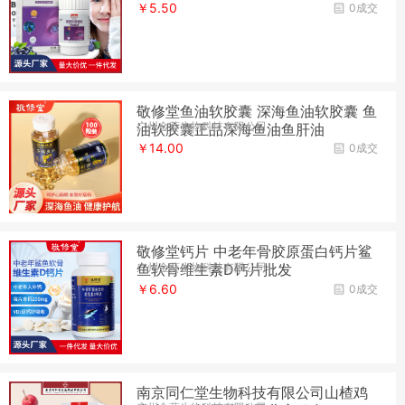
￥5.50
0成交
敬修堂鱼油软胶囊 深海鱼油软胶囊 鱼
广州金葵生物科技有限公司
油软胶囊正品深海鱼油鱼肝油
￥14.00
0成交
敬修堂钙片 中老年骨胶原蛋白钙片鲨
广州金葵生物科技有限公司
鱼软骨维生素D钙片批发
￥6.60
0成交
南京同仁堂生物科技有限公司山楂鸡