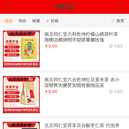
保健食品
综合
询价
销量
价格
推荐
南京同仁堂六和乾坤柠檬山楂荷叶茶
安徽妙真堂健康产业发展有限公司
熬夜山楂决明子花茶重瓣玫瑰
￥5.00
0成交
南京同仁堂六合乾坤红豆薏米茶 赤小
安徽妙真堂健康产业发展有限公司
豆苦荞大麦芡实组合袋泡花茶
￥5.00
0成交
北京同仁堂茯苓百合酸枣仁茶 代泡养