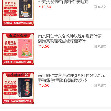
安徽妙真堂健康产业发展有限公司
生茶批发160g 酸枣仁安睡茶
￥10.50
0成交
南京同仁堂六合乾坤玫瑰冬瓜荷叶茶
安徽妙真堂健康产业发展有限公司
袋泡茶玫瑰花山楂柠檬荷叶
￥5.50
0成交
南京同仁堂六合乾坤参杞杜仲雄花九宝
安徽妙真堂健康产业发展有限公司
茶 枸杞提神醒脑锁阳男人茶
￥5.50
0成交